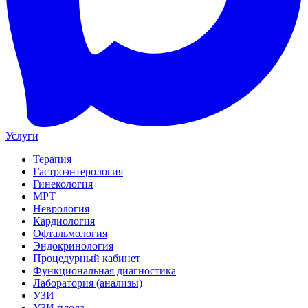
Услуги
Терапия
Гастроэнтерология
Гинекология
МРТ
Неврология
Кардиология
Офтальмология
Эндокринология
Процедурный кабинет
Функциональная диагностика
Лаборатория (анализы)
УЗИ
УЗИ плода