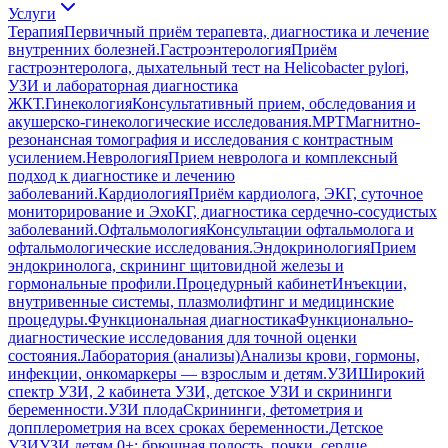
Услуги
Терапия
Первичный приём терапевта, диагностика и лечение
внутренних болезней.
Гастроэнтерология
Приём
гастроэнтеролога, дыхательный тест на Helicobacter pylori,
УЗИ и лабораторная диагностика
ЖКТ.
Гинекология
Консультативный прием, обследования и
акушерско-гинекологические исследования.
МРТ
Магнитно-
резонансная томография и исследования с контрастным
усилением.
Неврология
Прием невролога и комплексный
подход к диагностике и лечению
заболеваний.
Кардиология
Приём кардиолога, ЭКГ, суточное
мониторирование и ЭхоКГ, диагностика сердечно-сосудистых
заболеваний.
Офтальмология
Консультации офтальмолога и
офтальмологические исследования.
Эндокринология
Прием
эндокринолога, скрининг щитовидной железы и
гормональные профили.
Процедурный кабинет
Инъекции,
внутривенные системы, плазмолифтинг и медицинские
процедуры.
Функциональная диагностика
Функционально-
диагностические исследования для точной оценки
состояния.
Лаборатория (анализы)
Анализы крови, гормоны,
инфекции, онкомаркеры — взрослым и детям.
УЗИ
Широкий
спектр УЗИ, 2 кабинета УЗИ, детское УЗИ и скрининги
беременности.
УЗИ плода
Скрининги, фетометрия и
допплерометрия на всех сроках беременности.
Детское
УЗИ
УЗИ детям 0+: брюшная полость, почки, сердце,