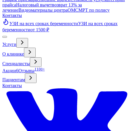
прайса
Налоговый вычет
возврат 13% за
лечение
Видео
материалы центра
ОМС
МРТ по полису
Контакты
УЗИ на всех сроках беременности
УЗИ на всех сроках
беременности
от 1500 ₽
Услуги
О клинике
Специалисты
1100+
Акции
6
Отзывы
Пациентам
Контакты