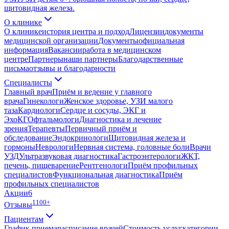
щитовидная железа.
О клинике
О клинике
история центра и подход
Лицензии
документы
медицинской организации
Документы
официальная
информация
Вакансии
работа в медицинском
центре
Партнеры
наши партнеры
Благодарственные
письма
отзывы и благодарности
Специалисты
Главный врач
Приём и ведение у главного
врача
Гинекологи
Женское здоровье, УЗИ малого
таза
Кардиологи
Сердце и сосуды, ЭКГ и
ЭхоКГ
Офтальмологи
Диагностика и лечение
зрения
Терапевты
Первичный приём и
обследование
Эндокринологи
Щитовидная железа и
гормоны
Неврологи
Нервная система, головные боли
Врачи
УЗД
Ультразвуковая диагностика
Гастроэнтерологи
ЖКТ,
печень, пищеварение
Рентгенологи
Приём профильных
специалистов
Функциональная диагностика
Приём
профильных специалистов
Акции
6
1100+
Отзывы
Пациентам
График приема
расписание врачей
Стоимость услуг
категории