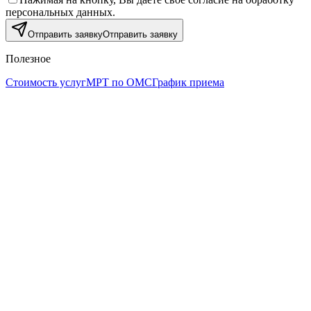
персональных данных.
Отправить заявку
Отправить заявку
Полезное
Стоимость услуг
МРТ по ОМС
График приема
Врачи направления
Все врачи
Жданова Мария Олеговна
Врач УЗД (эхокардиография) · Кардиолог
Жевтило Татьяна Ивановна
Врач УЗД
Тонеева Марина Александровна
Врач УЗД