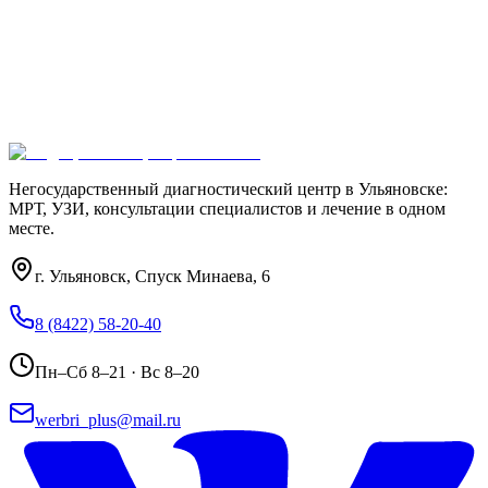
Азизова Римма Рушановна
Врач УЗД · Скрининги беременности, УЗИ плода
Хафизов Ильгиз Фаридонович
Врач УЗД · УЗИ детям с рождения
Негосударственный диагностический центр в Ульяновске:
МРТ, УЗИ, консультации специалистов и лечение в одном
месте.
г. Ульяновск, Спуск Минаева, 6
8 (8422) 58-20-40
Пн–Сб 8–21 · Вс 8–20
werbri_plus@mail.ru