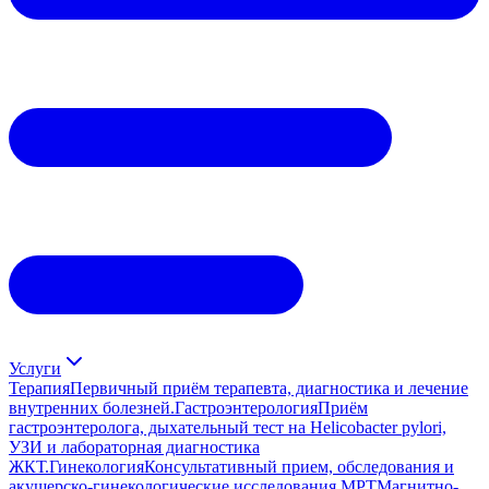
Услуги
Терапия
Первичный приём терапевта, диагностика и лечение
внутренних болезней.
Гастроэнтерология
Приём
гастроэнтеролога, дыхательный тест на Helicobacter pylori,
УЗИ и лабораторная диагностика
ЖКТ.
Гинекология
Консультативный прием, обследования и
акушерско-гинекологические исследования.
МРТ
Магнитно-