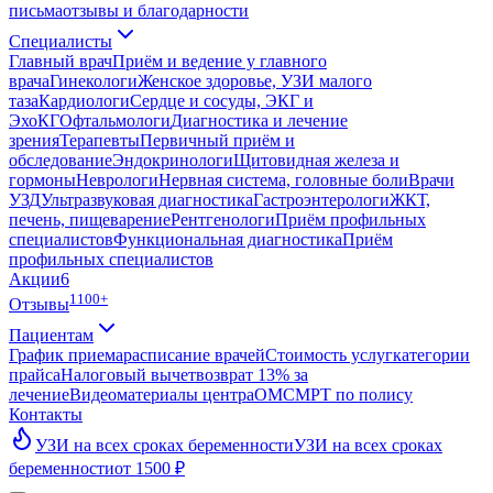
письма
отзывы и благодарности
Специалисты
Главный врач
Приём и ведение у главного
врача
Гинекологи
Женское здоровье, УЗИ малого
таза
Кардиологи
Сердце и сосуды, ЭКГ и
ЭхоКГ
Офтальмологи
Диагностика и лечение
зрения
Терапевты
Первичный приём и
обследование
Эндокринологи
Щитовидная железа и
гормоны
Неврологи
Нервная система, головные боли
Врачи
УЗД
Ультразвуковая диагностика
Гастроэнтерологи
ЖКТ,
печень, пищеварение
Рентгенологи
Приём профильных
специалистов
Функциональная диагностика
Приём
профильных специалистов
Акции
6
1100+
Отзывы
Пациентам
График приема
расписание врачей
Стоимость услуг
категории
прайса
Налоговый вычет
возврат 13% за
лечение
Видео
материалы центра
ОМС
МРТ по полису
Контакты
УЗИ на всех сроках беременности
УЗИ на всех сроках
беременности
от 1500 ₽