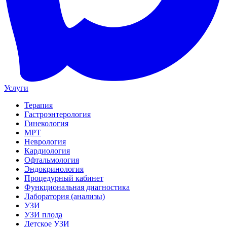
Услуги
Терапия
Гастроэнтерология
Гинекология
МРТ
Неврология
Кардиология
Офтальмология
Эндокринология
Процедурный кабинет
Функциональная диагностика
Лаборатория (анализы)
УЗИ
УЗИ плода
Детское УЗИ