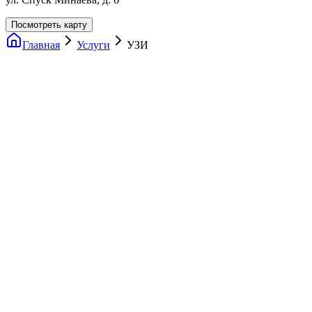
Посмотреть карту
Главная
Услуги
УЗИ
Ультразвуковое исследование – современный эффективный и
информативный вид диагностики. Именно поэтому врачи