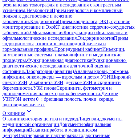
резонансная томография и исследования с контрастным
усилением.
Неврология
Прием невролога и комплексный
подход к диагностике и лечению
заболеваний.
Кардиология
Приём кардиолога, ЭКГ, суточное
мониторирование и ЭхоКГ, диагностика сердечно-сосудистых
заболеваний.
Офтальмология
Консультации офтальмолога и
офтальмологические исследования.
Эндокринология
Прием
эндокринолога, скрининг щитовидной железы и
гормональные профили.
Процедурный кабинет
Инъекции,
внутривенные системы, плазмолифтинг и медицинские
процедуры.
Функциональная диагностика
Функционально-
диагностические исследования для точной оценки
состояния.
Лаборатория (анализы)
Анализы крови, гормоны,
инфекции, онкомаркеры — взрослым и детям.
УЗИ
Широкий
спектр УЗИ, 2 кабинета УЗИ, детское УЗИ и скрининги
беременности.
УЗИ плода
Скрининги, фетометрия и
допплерометрия на всех сроках беременности.
Детское
УЗИ
УЗИ детям 0+: брюшная полость, почки, сердце,
щитовидная железа.
О клинике
О клинике
история центра и подход
Лицензии
документы
медицинской организации
Документы
официальная
информация
Вакансии
работа в медицинском
центре
Партнеры
наши партнеры
Благодарственные