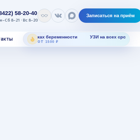
(8422) 58-20-40
Записаться на приём
н–Сб 8–21 · Вс 8–20
ЗИ на всех сроках беременности
УЗИ на всех сроках бер
такты
ОТ 1500 ₽
луг
ая
а
ования с
ием.
ра
а,
й железы
или.