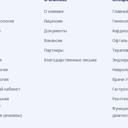
О клинике
Главны
рология
Лицензии
Гинеко
я
Документы
Кардио
Вакансии
Офталь
Партнеры
Терапе
я
Благодарственные письма
Эндокр
огия
Неврол
огия
Врачи 
й кабинет
Гастро
ьная
Рентге
а
Функци
 (анализы)
диагно