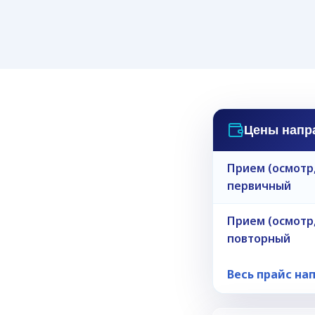
Лаборатория (анализы)
УЗИ
Анализы крови, гормоны,
Широкий спектр УЗИ,
инфекции, онкомаркеры —
кабинета УЗИ, детск
взрослым и детям.
скрининги беременно
чной
Цены напр
ая
Прием (осмотр,
е,
первичный
ая даёт наиболее полное
 человека. Терапевт — это
Прием (осмотр,
ечением внутренних
повторный
Весь прайс на
ии любых жалоб и тревожных
нстве случаев этим врачом