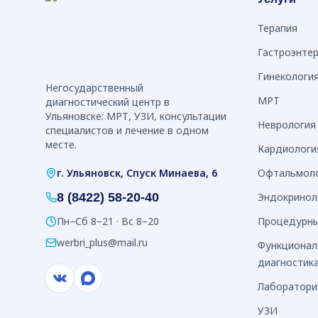
Терапия
Гастроэнте
Гинекологи
Негосударственный
МРТ
диагностический центр в
Ульяновске: МРТ, УЗИ, консультации
Неврология
специалистов и лечение в одном
месте.
Кардиологи
г. Ульяновск, Спуск Минаева, 6
Офтальмол
8 (8422) 58-20-40
Эндокринол
Пн–Сб 8–21 · Вс 8–20
Процедурны
werbri_plus@mail.ru
Функционал
диагностик
Лаборатория
УЗИ