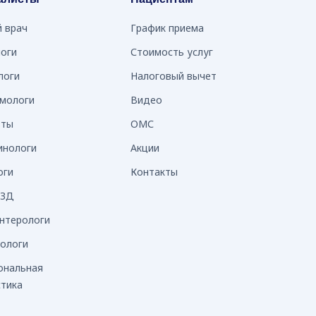
й врач
График приема
логи
Стоимость услуг
логи
Налоговый вычет
мологи
Видео
вты
ОМС
инологи
Акции
оги
Контакты
УЗД
энтерологи
нологи
ональная
стика