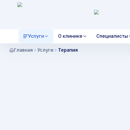
Услуги
О клинике
Специалисты
Главная
Услуги
Терапия
О клинике
Главный врач
Терапия
Лицензии
Гинекологи
Гастроэнтеролог
история центра и подход
Приём и ведение у главного
Первичный приём терапевта,
документы медицинской
Женское здоровье, УЗИ 
Приём гастроэнтерол
врача
диагностика и лечение
организации
таза
дыхательный тест на
внутренних болезней.
Helicobacter pylori, УЗ
лабораторная диагно
Документы
Офтальмологи
Вакансии
Терапевты
ЖКТ.
официальная информация
Диагностика и лечение зрения
работа в медицинском центр
Первичный приём и
обследование
Неврология
Кардиология
Партнеры
Благодарственные пис
Прием невролога и
Приём кардиолога, ЭК
Неврологи
Врачи УЗД
наши партнеры
комплексный подход к
отзывы и благодарности
суточное мониториро
Нервная система, головные
диагностике и лечению
Ультразвуковая диагнос
ЭхоКГ, диагностика с
боли
заболеваний.
сосудистых заболева