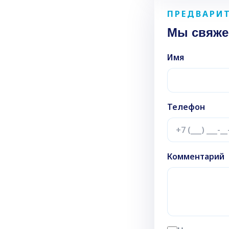
оводит первичный осмотр
ПРЕДВАРИТ
ные (например, сдать кровь
Мы свяже
ния.
жалобы, проанализирует
Имя
ализы и данные предыдущих
новит диагноз и составит
 профильному специалисту.
Телефон
 спектр заболеваний. К ним
рые респираторные инфекции,
сердечно-сосудистой
Комментарий
осложнения), органов
болезнь, синдром
 жёлчного пузыря.