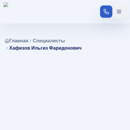
Позвонить
Откр
Услуги
Главная
Специалисты
О
Хафизов Ильгиз Фаридонович
клинике
Специалисты
Акции
6
1100+
Отзывы
Пациентам