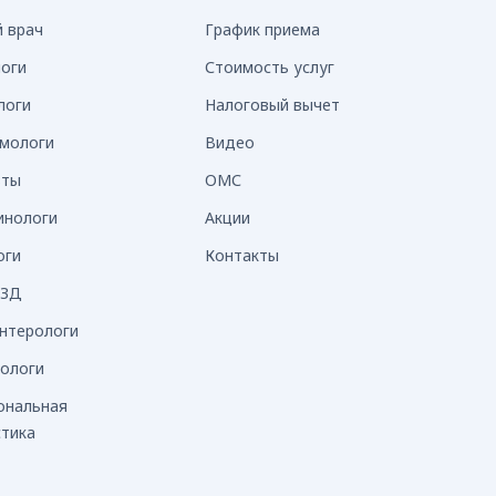
й врач
График приема
логи
Стоимость услуг
логи
Налоговый вычет
мологи
Видео
вты
ОМС
инологи
Акции
оги
Контакты
УЗД
энтерологи
нологи
ональная
стика