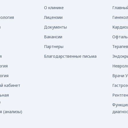
О клинике
Главны
рология
Лицензии
Гинеко
я
Документы
Кардио
Вакансии
Офталь
Партнеры
Терапе
я
Благодарственные письма
Эндокр
огия
Неврол
огия
Врачи 
й кабинет
Гастро
ьная
Рентге
а
Функци
я (анализы)
диагно