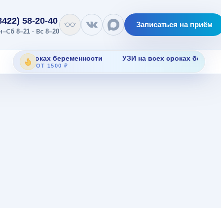
8422) 58-20-40
Записаться на приём
н–Сб 8–21 · Вс 8–20
а всех сроках беременности
УЗИ на всех сроках беремен
ОТ 1500 ₽
я
ования с
ем.
 скрининг
и
ли.