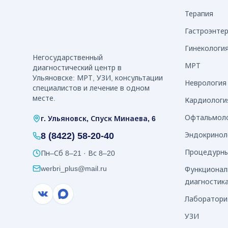
Терапия
Гастроэнте
Гинекологи
Негосударственный
МРТ
диагностический центр в
Ульяновске: МРТ, УЗИ, консультации
Неврология
специалистов и лечение в одном
месте.
Кардиологи
Офтальмол
г. Ульяновск, Спуск Минаева, 6
8 (8422) 58-20-40
Эндокринол
Процедурны
Пн–Сб 8–21 · Вс 8–20
werbri_plus@mail.ru
Функционал
диагностик
Лаборатори
УЗИ