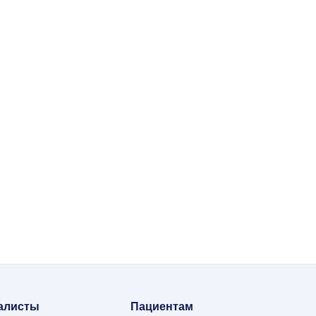
2
е УЗИ и
ти.
(8422) 58-20-40
алисты
Пациентам