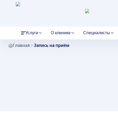
Услуги
О клинике
Специалисты
Главная
Запись на приём
О клинике
Главный врач
Терапия
Лицензии
Гинекологи
Гастроэнтеролог
история центра и подход
Приём и ведение у главного
Первичный приём терапевта,
документы медицинской
Женское здоровье, УЗИ мало
Приём гастроэнтероло
врача
диагностика и лечение
организации
таза
дыхательный тест на
внутренних болезней.
Helicobacter pylori, УЗ
лабораторная диагнос
Документы
Офтальмологи
Вакансии
Терапевты
официальная информация
Диагностика и лечение зрения
работа в медицинском центре
Первичный приём и
Неврология
Кардиология
обследование
Прием невролога и
Приём кардиолога, ЭК
Партнеры
Благодарственные пись
комплексный подход к
суточное мониториров
Неврологи
Врачи УЗД
наши партнеры
диагностике и лечению
отзывы и благодарности
ЭхоКГ, диагностика се
Нервная система, головные
заболеваний.
Ультразвуковая диагностика
сосудистых заболеван
боли