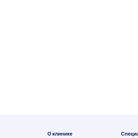
Лаборатория (анализы)
УЗИ
Анализы крови, гормоны,
Широкий спектр УЗИ, 
инфекции, онкомаркеры —
кабинета УЗИ, детско
едования
взрослым и детям.
скрининги беременнос
тояния.
8 
ая
,
О клинике
Специ