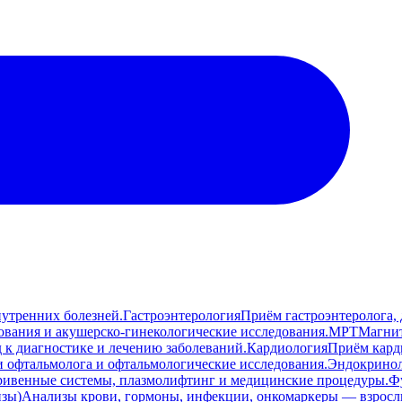
нутренних болезней.
Гастроэнтерология
Приём гастроэнтеролога, д
ования и акушерско-гинекологические исследования.
МРТ
Магнит
 к диагностике и лечению заболеваний.
Кардиология
Приём кард
 офтальмолога и офтальмологические исследования.
Эндокрино
ривенные системы, плазмолифтинг и медицинские процедуры.
Ф
изы)
Анализы крови, гормоны, инфекции, онкомаркеры — взросл