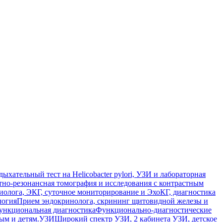
ыхательный тест на Helicobacter pylori, УЗИ и лабораторная
но-резонансная томография и исследования с контрастным
иолога, ЭКГ, суточное мониторирование и ЭхоКГ, диагностика
логия
Прием эндокринолога, скрининг щитовидной железы и
ункциональная диагностика
Функционально-диагностические
ым и детям.
УЗИ
Широкий спектр УЗИ, 2 кабинета УЗИ, детское