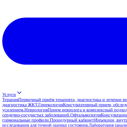
Услуги
Терапия
Первичный приём терапевта, диагностика и лечение в
диагностика ЖКТ.
Гинекология
Консультативный прием, обслед
усилением.
Неврология
Прием невролога и комплексный подход
сердечно-сосудистых заболеваний.
Офтальмология
Консультации
гормональные профили.
Процедурный кабинет
Инъекции, внут
исследования для точной оценки состояния.
Лаборатория (анал