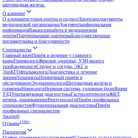
щитовидная железа.
О клинике
О клинике
история центра и подход
Лицензии
документы
медицинской организации
Документы
официальная
информация
Вакансии
работа в медицинском
центре
Партнеры
наши партнеры
Благодарственные
письма
отзывы и благодарности
Специалисты
Главный врач
Приём и ведение у главного
врача
Гинекологи
Женское здоровье, УЗИ малого
таза
Кардиологи
Сердце и сосуды, ЭКГ и
ЭхоКГ
Офтальмологи
Диагностика и лечение
зрения
Терапевты
Первичный приём и
обследование
Эндокринологи
Щитовидная железа и
гормоны
Неврологи
Нервная система, головные боли
Врачи
УЗД
Ультразвуковая диагностика
Гастроэнтерологи
ЖКТ,
печень, пищеварение
Рентгенологи
Приём профильных
специалистов
Функциональная диагностика
Приём
профильных специалистов
Акции
6
1100+
Отзывы
Пациентам
График приема
расписание врачей
Стоимость услуг
категории