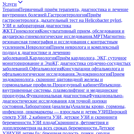
Услуги
Терапия
Первичный приём терапевта, диагностика и лечение
внутренних болезней.
Гастроэнтерология
Приём
гастроэнтеролога, дыхательный тест на Helicobacter pylori,
УЗИ и лабораторная диагностика
ЖКТ.
Гинекология
Консультативный прием, обследования и
акушерско-гинекологические исследования.
МРТ
Магнитно-
резонансная томография и исследования с контрастным
усилением.
Неврология
Прием невролога и комплексный
подход к диагностике и лечению
заболеваний.
Кардиология
Приём кардиолога, ЭКГ, суточное
мониторирование и ЭхоКГ, диагностика сердечно-сосудистых
заболеваний.
Офтальмология
Консультации офтальмолога и
офтальмологические исследования.
Эндокринология
Прием
эндокринолога, скрининг щитовидной железы и
гормональные профили.
Процедурный кабинет
Инъекции,
внутривенные системы, плазмолифтинг и медицинские
процедуры.
Функциональная диагностика
Функционально-
диагностические исследования для точной оценки
состояния.
Лаборатория (анализы)
Анализы крови, гормоны,
инфекции, онкомаркеры — взрослым и детям.
УЗИ
Широкий
спектр УЗИ, 2 кабинета УЗИ, детское УЗИ и скрининги
беременности.
УЗИ плода
Скрининги, фетометрия и
допплерометрия на всех сроках беременности.
Детское
УЗИ
УЗИ детям 0+: брюшная полость, почки, сердце,