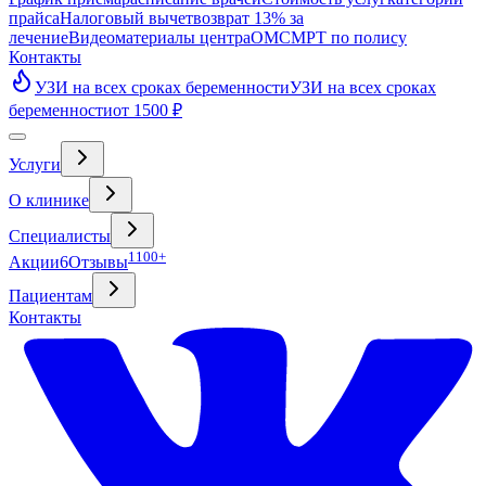
прайса
Налоговый вычет
возврат 13% за
лечение
Видео
материалы центра
ОМС
МРТ по полису
Контакты
УЗИ на всех сроках беременности
УЗИ на всех сроках
беременности
от 1500 ₽
Услуги
О клинике
Специалисты
1100+
Акции
6
Отзывы
Пациентам
Контакты